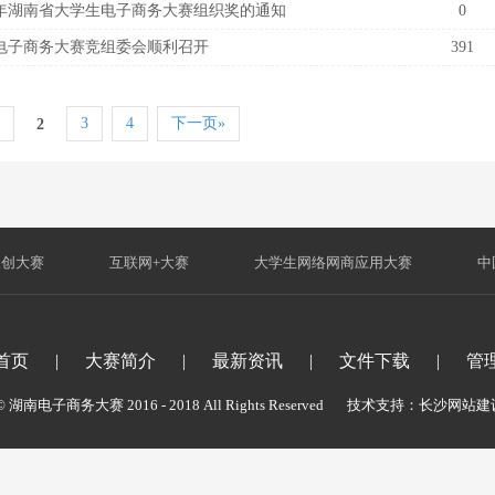
8年湖南省大学生电子商务大赛组织奖的通知
0
电子商务大赛竞组委会顺利召开
391
3
4
下一页»
2
三创大赛
|
互联网+大赛
|
大学生网络网商应用大赛
|
中
首页
|
大赛简介
|
最新资讯
|
文件下载
|
管
t © 湖南电子商务大赛 2016 - 2018 All Rights Reserved 技术支持：
长沙网站建